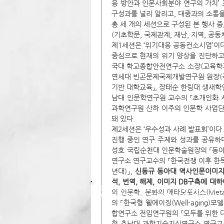
응 방안과 인문사회분야 연구의 가치’ 
구성과를 널리 알리고, 대중과의 소통을
총 세 개의 세션으로 구성된 본 행사 중
(기초학문, 국제관계, 재난, 지역, 공
제1세션은 ‘위기대응 공동컨소시엄’이다. ‘기
중심으로 현재의 위기 양상을 진단하고,
국대 학교종합안전연구소 소장(교육학과 
연세대 빈곤문제국제개발연구원 원장(국
기반 대학교육」, 장태순 한림대 생새학연
남대 인문학연구원 교수의 「초개인화 
과학연구원 산하 이주의 인문학 사업단
돼 있다. 
제2세션은 ‘우수성과 사례 발표회’이다
진행 중인 연구 주제와 성과를 공유하
성호 국립순천대 인문학술원장의 「동아
연구소 연구교수의 「한국전쟁 이후 한독 
년대)」, 
신동규 동아대 역사인문이미지
석, 번역, 해제, 이미지 DB구축에 대하
주소 : 49236 / 부산광역시 서구 구덕로 225(부민동 2
의 인문학, 문화의 메타모포시스(Meta
동아대학교 역사인문이미지연구소 / ​​전화 : 051-200-85
의 「한국형 웰에이징(Well-aging
합연구소 전임연구원의 「모두를 위한 다
현 충남대 과학기술지식연구소 연구교