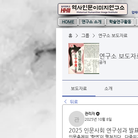
업데이
HOME
연구소 소개
학술연구활동
홈
그룹
연구소 보도자료
연구소 보도자
공개
보도자료
소개
뒤로
관리자
2025년 10월 8일
관리자
2025 인문사회 연구성과 발표
인문축제의 ‘향연’이 펼쳐진다...다중위