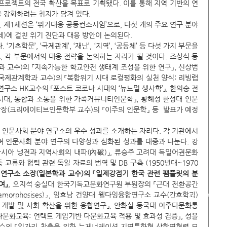
프로젝트의 전국 확산을 목표로 기획됐다. 이를 통해 지역 기반의 연
 강화하려는 취지가 담겨 있다.
, 제1세션은 ‘위기대응 공동컨소시엄’으로, 다섯 개의 주요 연구 분야
동체)에 걸친 위기 진단과 대응 방안이 논의된다.
초학문’, ‘국제관계’, ‘재난’, ‘지역’, ‘공동체’ 등 다섯 가지 부문을 
 각 부문에서의 대응 전략을 논의하는 자리가 될 것이다. 조상식 동
교수)의 「지속가능한 학교안전 생태계 조성을 위한 연구」, 신상범 
제관계학과 교수)의 「복합위기 시대 로컬평화의 실천 양식: 리빙랩 
구소 HK교수의 「포스트 코로나 시대의 ‘뉴노멀 생사학’」, 한의숭 전
시대, 통합과 소통을 위한 가족커뮤니티인문학」, 황혜성 한성대 인문
장(크리에이티브인문학부 교수)의 「이주의 인문학」 등  발표가 예정
. 인문사회 분야 연구소의 우수 성과를 소개하는 자리다. 각 기관에서 
며 인문사회 분야 연구의 다양성과 심화된 성과를 대중과 나눈다. 강
시아 냉전과 지역사회의 내파(內破)」, 류승주 고려대 독일어권문화
교류와 협력 관련 독일 자료의 번역 및 DB 구축 (1950년대~1970
연구소 소장(일본학과 교수)의 「일제강점기 한국 관련 팸플릿의 분
여」
, 오지석 숭실대 한국기독교문화연구원 부원장의 「근대 전환공간
가)
morphosises)」, 임효남 건양대 웰다잉융합연구소 교수(간호학과)
COPYRIGHT(C) 20
93(1실), 8594(2실)
)모델 개발 및 사회 확산을 위한 융합연구」, 안화실 동국대 이주다문화통
문화교육: 언택트 게임기반 다문화교육 적용 및 효과성 검증」, 성을
수의 「일자리 창출을 위한 뉴제너레이션 지역특화형 산학연협력 모