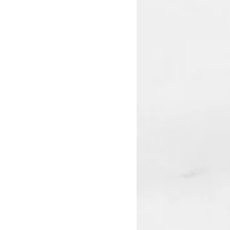
19 DONG-A UNIVERSITY HHII ALLRIGHTS RESERVED(S.D.K)