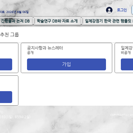
로그인
트: 2026년 8월 06일
간행물과 논저 DB
학술연구 DB와 자료 소개
일제강점기 한국 관련 팸플릿 
추천 그룹
공지사항과 뉴스레터
일제강
공개
비공개
가입
가)
COPYRIGHT(C) 20
93(1실), 8594(2실)