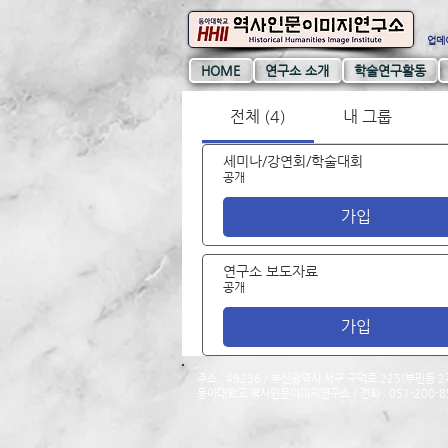
업데이
HOME
연구소 소개
학술연구활동
전체 (4)
내 그룹
세미나/강연회/학술대회
공개
가입
연구소 보도자료
공개
가입
주소 : 49236 / 부산광역시 서구 구덕로 225(부민동 2
동아대학교 역사인문이미지연구소 / ​​전화 : 051-200-85