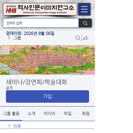
업데이트: 2026년 8월 06일
그룹
세미나/강연회/학술대회
공개
가입
그룹 활동
소개
미디어
파일
회원
뒤로