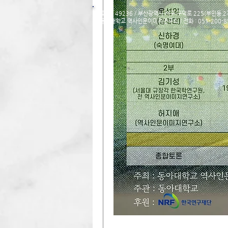
주소 : 49236 / 부산광역시 서구 구덕로 225(부민동 2
동아대학교 역사인문이미지연구소 / ​​전화 : 051-200-85