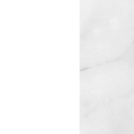
19 DONG-A UNIVERSITY HHII ALLRIGHTS RESERVED(S.D.K)