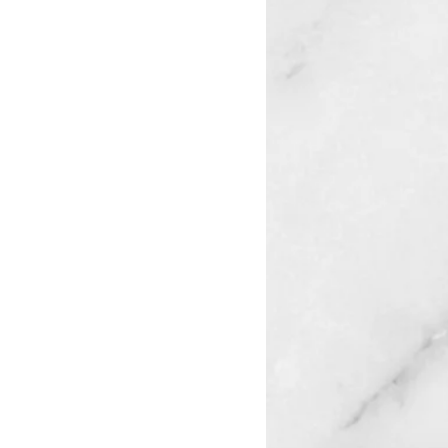
19 DONG-A UNIVERSITY HHII ALLRIGHTS RESERVED(S.D.K)