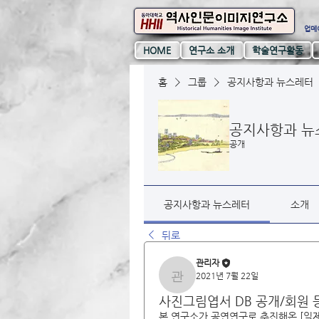
업데이
HOME
연구소 소개
학술연구활동
홈
그룹
공지사항과 뉴스레터
공지사항과 뉴
공개
공지사항과 뉴스레터
소개
뒤로
관리자
2021년 7월 22일
관리자
사진그림엽서 DB 공개/회원
본 연구소가 공연연구로 추진해온 [일제