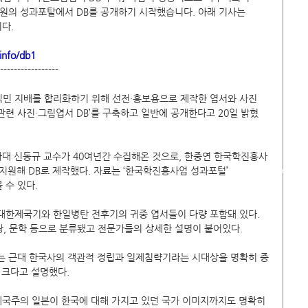
구원의 성과포탈에서 DB를 공개하기 시작했습니다. 아래 기사는 
다. 
info/db1
-----------------
 지배를 합리화하기 위해 선전·홍보용으로 제작한 엽서와 사진 
관련 사진·그림엽서 DB’를 구축하고 일반에 공개한다고 20일 밝혔
아대 신동규 교수가 40여년간 수집해온 것으로, 한중연 한국학진흥사
가)
지원해 DB로 제작했다. 자료는 ‘한국학진흥사업 성과포털’ 
COPYRIGHT(C) 20
93(1실), 8594(2실)
 볼 수 있다.
대한제국기와 한일병탄 전후기의 귀중 엽서들이 다량 포함돼 있다. 
, 관광, 문학 등으로 분류됐고 전문가들의 상세한 설명이 붙어있다.
 근대 한국사의 객관적 정립과 일제침략기라는 시대상을 명확히 증
 크다고 설명했다.
제국주의 일본이 한국에 대해 가지고 있던 국가 이미지까지도 명확히 