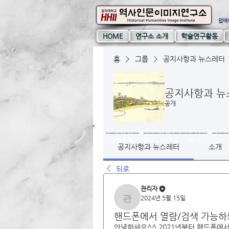
업데이
HOME
연구소 소개
학술연구활동
홈
그룹
공지사항과 뉴스레터
공지사항과 뉴
공개
주소 : 49236 / 부산광역시 서구 구덕로 225(부민동 2
동아대학교 역사인문이미지연구소 / ​​전화 : 051-200-85
공지사항과 뉴스레터
소개
뒤로
관리자
2024년 5월 15일
관리자
핸드폰에서 열람/검색 가능하도록 
안녕하세요^^ 2021년부터 핸드폰에