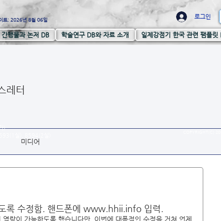
로그인
트: 2026년 8월 06일
간행물과 논저 DB
학술연구 DB와 자료 소개
일제강점기 한국 관련 팸플릿 
스레터
가)
COPYRIGHT(C) 20
93(1실), 8594(2실)
미디어
수정함. 핸드폰에 www.hhii.info 입력.
서 열람이 가능하도록 했습니다만, 이번에 대폭적인 수정을 거쳐 언제